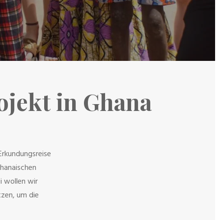
jekt in Ghana
Erkundungsreise
ghanaischen
i wollen wir
tzen, um die